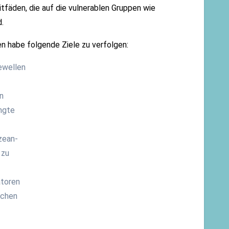
itfäden, die auf die vulnerablen Gruppen wie
.
n habe folgende Ziele zu verfolgen:
zewellen
n
ingte
zean-
 zu
atoren
ichen